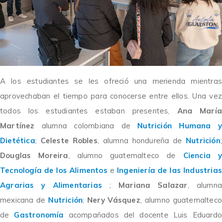
A los estudiantes se les ofreció una merienda mientras
aprovechaban el tiempo para conocerse entre ellos.
Una vez
todos los estudiantes estaban presentes,
Ana María
Martínez
alumna colombiana de
Nutrición Humana y
Dietética
;
Celeste Robles
, alumna hondureña de
Nutrición
;
Douglas Moreira
, alumno guatemalteco de
Ciencia 
Tecnología de los Alimentos
e
Ingeniería de las Industrias
Agrarias y Alimentarias
;
Mariana Salazar
, alumna
mexicana de
Nutrición
;
Nery Vásquez
, alumno guatemaltec
de
Gastronomía
acompañados del docente Luis Eduardo