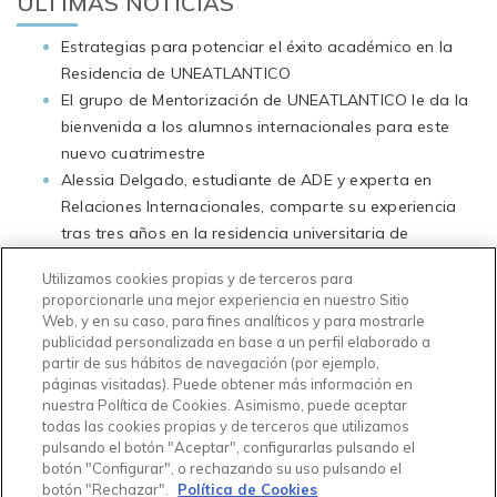
ÚLTIMAS NOTICIAS
Estrategias para potenciar el éxito académico en la
Residencia de UNEATLANTICO
El grupo de Mentorización de UNEATLANTICO le da la
bienvenida a los alumnos internacionales para este
nuevo cuatrimestre
Alessia Delgado, estudiante de ADE y experta en
Relaciones Internacionales, comparte su experiencia
tras tres años en la residencia universitaria de
UNEATLANTICO
Utilizamos cookies propias y de terceros para
Temporada de exámenes en UNEATLANTICO ¿De qué
proporcionarle una mejor experiencia en nuestro Sitio
manera se preparan los residentes de UNEATLANTICO
Web, y en su caso, para fines analíticos y para mostrarle
para este periodo?
publicidad personalizada en base a un perfil elaborado a
partir de sus hábitos de navegación (por ejemplo,
La residencia de UNEATLANTICO celebra con éxito la
páginas visitadas). Puede obtener más información en
Competencia de Tortillas durante el Día de la
nuestra Política de Cookies. Asimismo, puede aceptar
Universidad
todas las cookies propias y de terceros que utilizamos
Iroska Aceituno Flamenco, estudiante de Relaciones
pulsando el botón "Aceptar", configurarlas pulsando el
botón "Configurar", o rechazando su uso pulsando el
Internacionales, destaca su experiencia en la residencia
botón "Rechazar".
Política de Cookies