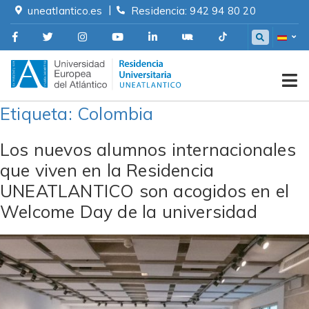
Skip
|
uneatlantico.es
Residencia: 942 94 80 20
to
content
Residencia Universitaria
Etiqueta:
Colombia
Los nuevos alumnos internacionales
que viven en la Residencia
UNEATLANTICO son acogidos en el
Welcome Day de la universidad