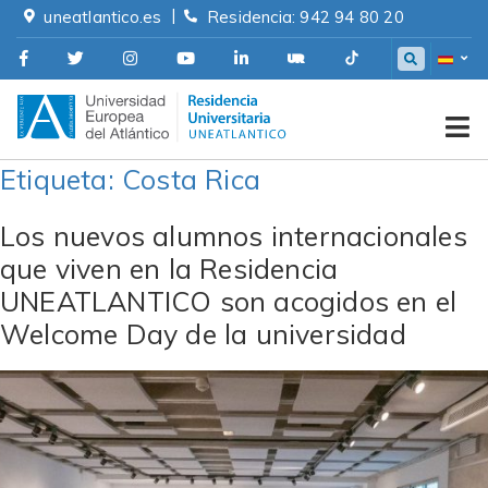
Skip
|
uneatlantico.es
Residencia: 942 94 80 20
to
content
Residencia Universitaria
Etiqueta:
Costa Rica
Los nuevos alumnos internacionales
que viven en la Residencia
UNEATLANTICO son acogidos en el
Welcome Day de la universidad