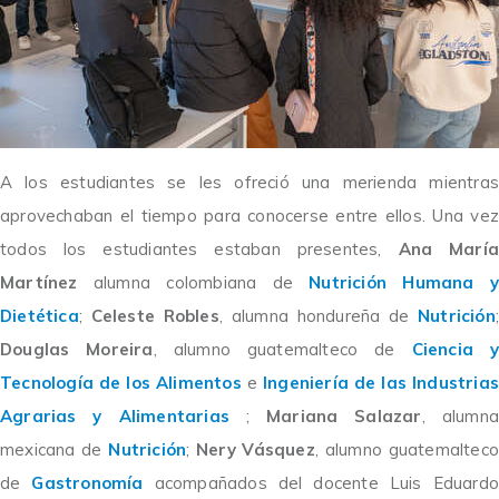
A los estudiantes se les ofreció una merienda mientras
aprovechaban el tiempo para conocerse entre ellos.
Una vez
todos los estudiantes estaban presentes,
Ana María
Martínez
alumna colombiana de
Nutrición Humana y
Dietética
;
Celeste Robles
, alumna hondureña de
Nutrición
;
Douglas Moreira
, alumno guatemalteco de
Ciencia 
Tecnología de los Alimentos
e
Ingeniería de las Industrias
Agrarias y Alimentarias
;
Mariana Salazar
, alumna
mexicana de
Nutrición
;
Nery Vásquez
, alumno guatemaltec
de
Gastronomía
acompañados del docente Luis Eduardo