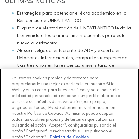
ÚLTIMAS NOTICIAS
Estrategias para potenciar el éxito académico en la
Residencia de UNEATLANTICO
El grupo de Mentorización de UNEATLANTICO le da la
bienvenida a los alumnos internacionales para este
nuevo cuatrimestre
Alessia Delgado, estudiante de ADE y experta en
Relaciones Internacionales, comparte su experiencia
tras tres años en la residencia universitaria de
UNEATLANTICO
Utilizamos cookies propias y de terceros para
Temporada de exámenes en UNEATLANTICO ¿De qué
proporcionarle una mejor experiencia en nuestro Sitio
manera se preparan los residentes de UNEATLANTICO
Web, y en su caso, para fines analíticos y para mostrarle
para este periodo?
publicidad personalizada en base a un perfil elaborado a
partir de sus hábitos de navegación (por ejemplo,
La residencia de UNEATLANTICO celebra con éxito la
páginas visitadas). Puede obtener más información en
Competencia de Tortillas durante el Día de la
nuestra Política de Cookies. Asimismo, puede aceptar
Universidad
todas las cookies propias y de terceros que utilizamos
Iroska Aceituno Flamenco, estudiante de Relaciones
pulsando el botón "Aceptar", configurarlas pulsando el
botón "Configurar", o rechazando su uso pulsando el
Internacionales, destaca su experiencia en la residencia
botón "Rechazar".
Política de Cookies