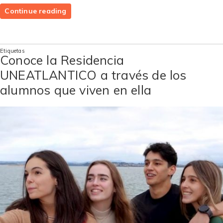
«La
Continue reading
residencia
de
UNEATLANTICO
Etiquetas
celebra
Conoce la Residencia
Halloween
UNEATLANTICO a través de los
con
un
alumnos que viven en ella
concurso
de
decoración
de
puertas»