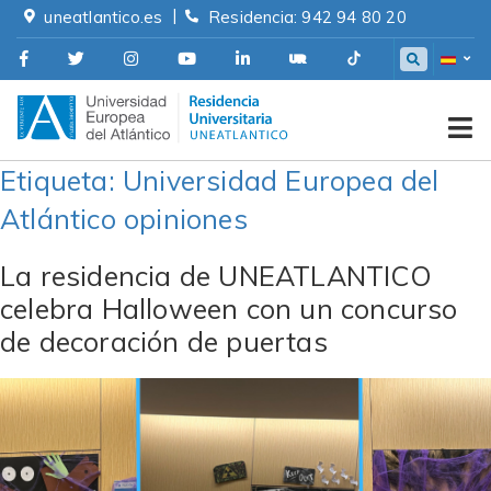
Skip
|
uneatlantico.es
Residencia: 942 94 80 20
to
content
Residencia Universitaria
Etiqueta:
Universidad Europea del
Atlántico opiniones
La residencia de UNEATLANTICO
celebra Halloween con un concurso
de decoración de puertas