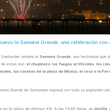
 nuevo la Semana Grande, una celebración con 
de Santander celebra la
Semana Grande
; una festividad que 
s de estas son:
el chupinazo
,
los fuegos artificiales
,
los con
nales, las casetas de la plaza de México, el circo o la Fer
mana Grande de Santander regresa con todo su esplendor des
as en la plaza de Alfonso XIII. A las 19.45 horas, un
desfile