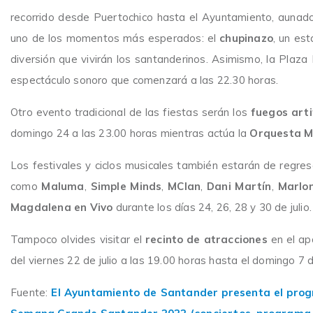
recorrido desde Puertochico hasta el Ayuntamiento, aunado
uno de los momentos más esperados: el
chupinazo
, un est
diversión que vivirán los santanderinos. Asimismo, la Plaza
espectáculo sonoro que comenzará a las 22.30 horas.
Otro evento tradicional de las fiestas serán los
fuegos arti
domingo 24 a las 23.00 horas mientras actúa la
Orquesta Ma
Los festivales y ciclos musicales también estarán de regreso
como
Maluma
,
Simple Minds
,
MClan
,
Dani Martín
,
Marlo
Magdalena en Vivo
durante los días 24, 26, 28 y 30 de julio.
Tampoco olvides visitar el
recinto de atracciones
en el ap
del viernes 22 de julio a las 19.00 horas hasta el domingo 7 
Fuente:
El Ayuntamiento de Santander presenta el progr