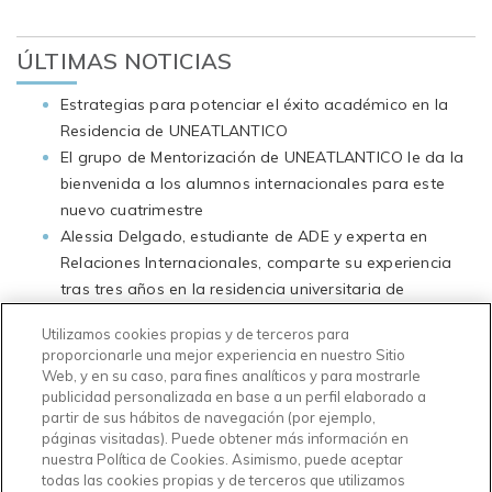
Navegación
de
ÚLTIMAS NOTICIAS
entradas
Estrategias para potenciar el éxito académico en la
Residencia de UNEATLANTICO
El grupo de Mentorización de UNEATLANTICO le da la
bienvenida a los alumnos internacionales para este
nuevo cuatrimestre
Alessia Delgado, estudiante de ADE y experta en
Relaciones Internacionales, comparte su experiencia
tras tres años en la residencia universitaria de
UNEATLANTICO
Utilizamos cookies propias y de terceros para
Temporada de exámenes en UNEATLANTICO ¿De qué
proporcionarle una mejor experiencia en nuestro Sitio
manera se preparan los residentes de UNEATLANTICO
Web, y en su caso, para fines analíticos y para mostrarle
para este periodo?
publicidad personalizada en base a un perfil elaborado a
partir de sus hábitos de navegación (por ejemplo,
La residencia de UNEATLANTICO celebra con éxito la
páginas visitadas). Puede obtener más información en
Competencia de Tortillas durante el Día de la
nuestra Política de Cookies. Asimismo, puede aceptar
Universidad
todas las cookies propias y de terceros que utilizamos